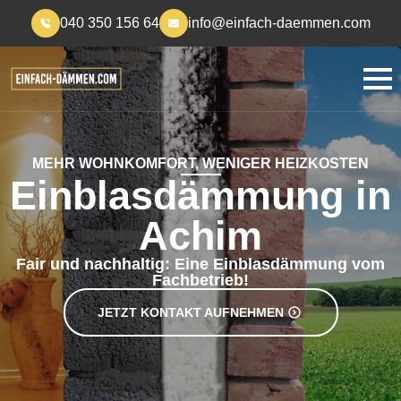
040 350 156 64
info@einfach-daemmen.com
MEHR WOHNKOMFORT, WENIGER HEIZKOSTEN
Einblasdämmung in
Achim
Fair und nachhaltig: Eine Einblasdämmung vom
Fachbetrieb!
JETZT KONTAKT AUFNEHMEN