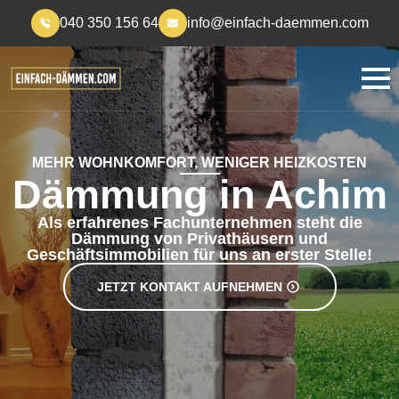
040 350 156 64
info@einfach-daemmen.com
MEHR WOHNKOMFORT, WENIGER HEIZKOSTEN
Dämmung in Achim
Als erfahrenes Fachunternehmen steht die
Dämmung von Privathäusern und
Geschäftsimmobilien für uns an erster Stelle!
JETZT KONTAKT AUFNEHMEN