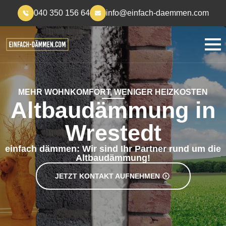
040 350 156 64
info@einfach-daemmen.com
MEHR WOHNKOMFORT, WENIGER HEIZKOSTEN
Altbaudämmung in
Wrestedt
einfach dämmen: Wir sind Ihr Partner rund um die
Altbaudämmung!
JETZT KONTAKT AUFNEHMEN