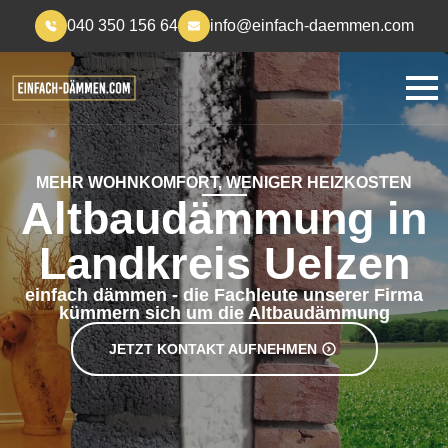
040 350 156 64
info@einfach-daemmen.com
MEHR WOHNKOMFORT, WENIGER HEIZKOSTEN
Altbaudämmung in
Landkreis Uelzen
einfach dämmen - die Fachleute unserer Firma
kümmern sich um die Altbaudämmung
JETZT KONTAKT AUFNEHMEN