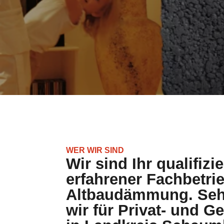
wir für Privat- und 
in Landkreis Schaum
Was uns auszeichnet:
Viel Erfahrung im Dämmungs- und Sa
Hochwertige Dämmstoffe, fachgerecht
Engagement und Tatkraft.
Sachkundige Umsetzung, Termintreue.
Auf den folgenden Seiten stellen wir Ihnen u
können sich ausführlich informieren.
KONTAKTFORMULAR
ANR