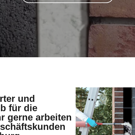
Geschäftskunden
burg
nierungshandwerk.
e Lösungen.
nsere Leistungen im Detail vor. Sie
UFEN