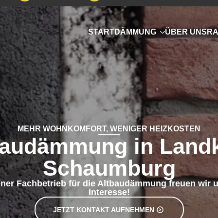
JETZT KONTAKT AUFNEHMEN
erter und
b für die
 gerne arbeiten