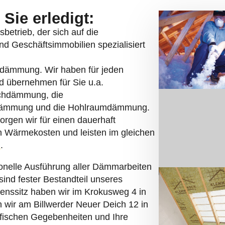
fischen Gegebenheiten und Ihre
 Wir informieren Sie gerne individuell
Lösungen. Mit unserer Arbeit leisten
eeffizienz von Gebäuden.
aus Landkreis Schaumburg:
ufgezählt:
Holstein, Mecklenburg-Vorpommern und
en von kurzen Anfahrtswegen.
r betrachten jedes Projekt einzeln.
 Finanzielle Überraschungen gibt es bei
zeichnen unsere Arbeit aus.
ns ausgebildet und qualifiziert und
ng.