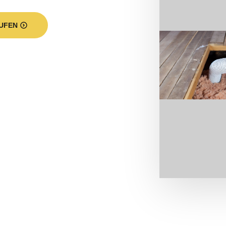
t unser Programm? Ein Ausschnitt u
re Leistungen:
Altbaudämmung in Landkreis Schaum
?
. So nett ein Altbau auch aussieht, wirtschaftlich ist er 
lhaften Isolierung. Schlecht gedämmte Außenwände und
 und oft für einen zweistelligen Prozentteil der Energieve
Begriffes Altbau gibt es nicht. Zumeist benennt man eine 
 wurde. In früheren Jahrzehnten haben sich Bauherren 
ärme war preiswert, in großer Menge verfügbar und umw
n mittlerweile der Vergangenheit an.
 dass er nur unzureichend isoliert ist oder es im Laufe 
ämmmittel erforderlich machen. Wir empfehlen Ihnen au
ür Ihre Anforderungen optimalste Art der Altbaudämmung 