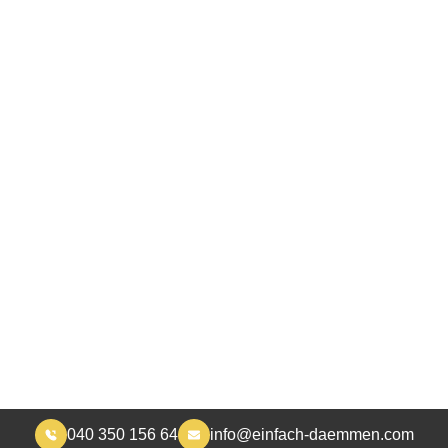
040 350 156 64
info@einfach-daemmen.com
START
DÄMMUNG
ÜBER UNS
RA
MEHR WOHNKOMFORT, WENIGER HEIZKOSTEN
baudämmung in Landk
Schaumburg
ener Fachbetrieb für die Altbaudämmung freuen wir u
Interesse!