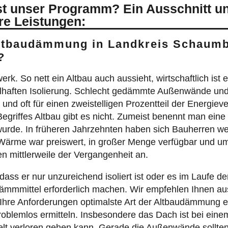
roblemlos ermitteln. Insbesondere das Dach ist bei einem
lt verloren gehen kann. Gerade die Außenwände sollten
asverfahren zumeist von Vorteil.
zweischaliges Mauerwe
m Verfahren energieeffizient dämmen. Ein wichtiges Argu
ngenehmer.
iv macht:
s.
n.
.
lichen Dämmung rechnen?
d 20.000 Euro.
.