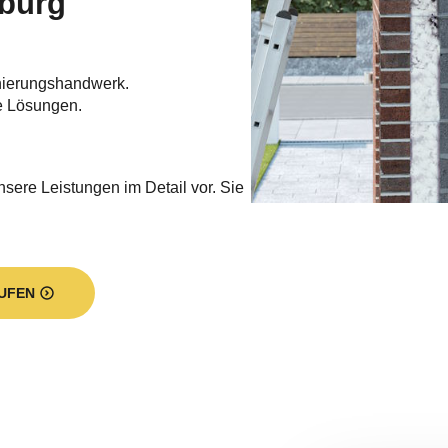
Sie erledigt:
betrieb, der sich auf die
d Geschäftsimmobilien spezialisiert
rndämmung. Wir haben für jeden
d übernehmen für Sie u.a.
chdämmung, die
dämmung und die Hohlraumdämmung.
orgen wir für einen dauerhaft
en Wärmekosten und leisten im gleichen
z
.
onelle Ausführung aller Dämmarbeiten
sind fester Bestandteil unseres
enssitz haben wir im Krokusweg 4 in
 wir am Billwerder Neuer Deich 12 in