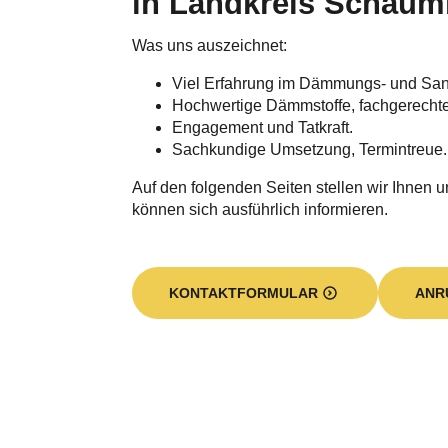
Was unsere Firma für 
Wir sind ein praxiserfahrener Handwerks
leistungsstarke Dämmung von Privat- un
hat. Unser Augenmerk
gilt insbesondere der Einblas- und Ke
Gebäudebereich die richtige Lösung un
die Geschossdeckendämmung, die Da
Kellerdeckendämmung, die Fassaden
Mit erstklassigen Einblasdämmstoffen s
optimierten Energiehaushalt. Sie spar
Moment einen Beitrag zum
Klimaschut
Kurze Umsetzungszeiten, eine professi
und die Hilfe bei Fragen zur
Förderung
Leistungskatalogs. Unseren Unternehm
Minden. Eine Niederlassung unterhalten