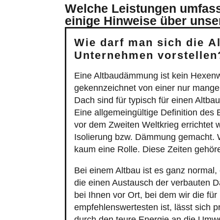
empfehlenswertesten ist, lässt sich p
durch den teure Energie an die Umwe
Bei der Altbaudämmung ist das Einbl
wieder findet, lässt sich mit diese
Wohnkomfort
; das
Raumklima
wird a
Was eine Einblasdämmung so attrakt
Schon ab 2.000 € machbar.
Installation innerhalb eines Tage
Bis zu 20 Prozent Förderung.
Die Außenfassade bleibt erhalte
Kein Arbeitgerüst erforderlich.
Keine Genehmigung erforderlich
Womit muss man bei einer herkömm
Investition: Zwischen 15.000 un
Installationsdauer: 5 bis 10 Tage