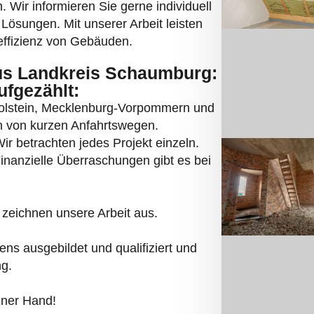
iner Hand!
UFEN