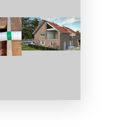
nseres Angebotes und
burg durch unser
meist nicht. Ein Altbau ist oftmals
 ein wenig bis gar nicht gedämmtes
rluste verantwortlich.
Immobilie als Altbau, dass in der Zeit
wenig Gedanken um die optimale
eltgerechtes Verhalten spielte auch
der Zeit zu Materialermüdungen kommt,
s diesem Grunde einen Termin direkt
ermitteln. Welches Verfahren am