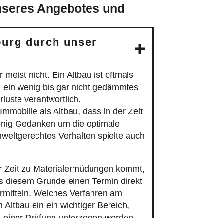
 Altbau ein ein wichtiger Bereich,
 einer Prüfung unterzogen werden.
rk
, das man beim Altbau immer
ment: Die Dämmung verbessert den