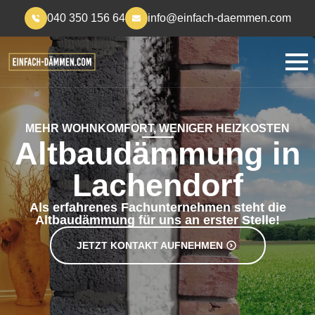
040 350 156 64
info@einfach-daemmen.com
MEHR WOHNKOMFORT, WENIGER HEIZKOSTEN
Altbaudämmung in
Lachendorf
Als erfahrenes Fachunternehmen steht die
Altbaudämmung für uns an erster Stelle!
JETZT KONTAKT AUFNEHMEN