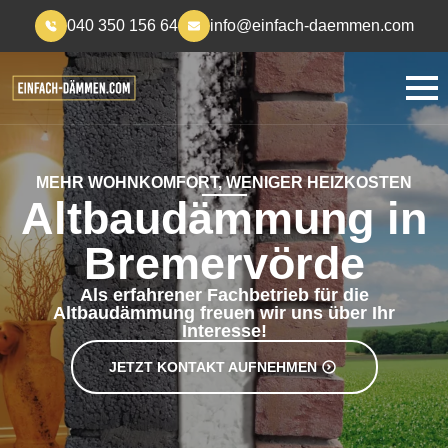
040 350 156 64
info@einfach-daemmen.com
MEHR WOHNKOMFORT, WENIGER HEIZKOSTEN
Altbaudämmung in
Bremervörde
Als erfahrener Fachbetrieb für die
Altbaudämmung freuen wir uns über Ihr
Interesse!
JETZT KONTAKT AUFNEHMEN