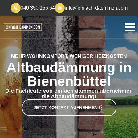
040 350 156 64
info@einfach-daemmen.com
MEHR WOHNKOMFORT, WENIGER HEIZKOSTEN
Altbaudämmung in
Bienenbüttel
Die Fachleute von einfach dämmen übernehmen
die Altbaudämmung!
JETZT KONTAKT AUFNEHMEN