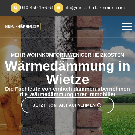
040 350 156 64
info@einfach-daemmen.com
MEHR WOHNKOMFORT, WENIGER HEIZKOSTEN
Wärmedämmung in
Wietze
Die Fachleute von einfach dämmen übernehmen
die Wärmedämmung Ihrer Immobilie!
JETZT KONTAKT AUFNEHMEN