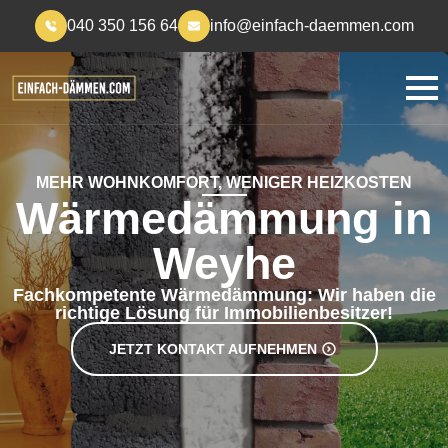
040 350 156 64
info@einfach-daemmen.com
MEHR WOHNKOMFORT, WENIGER HEIZKOSTEN
Wärmedämmung in
Weyhe
Fachkompetente Wärmedämmung: Wir haben die
richtige Lösung für Immobilienbesitzer!
JETZT KONTAKT AUFNEHMEN