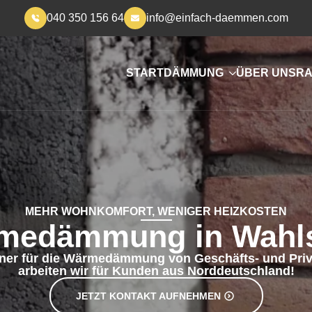
040 350 156 64
info@einfach-daemmen.com
START
DÄMMUNG
ÜBER UNS
RA
MEHR WOHNKOMFORT, WENIGER HEIZKOSTEN
medämmung in Wahls
tner für die Wärmedämmung von Geschäfts- und Priv
arbeiten wir für Kunden aus Norddeutschland!
JETZT KONTAKT AUFNEHMEN