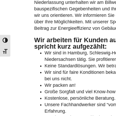
Niederlassung unterhalten wir am Bill
bauspezifischen Gegebenheiten und Ih
wir uns orientieren. Wir informieren Sie
über Ihre Möglichkeiten. Mit unserer Spe
Beitrag zur Energieeffizienz von Gebäu
Wir arbeiten für Kunden a
Umschalten auf hohe Kontraste
spricht kurz aufgezählt:
Schrift vergrößern
Wir sind in Hamburg, Schleswig-
Niedersachsen tätig. Sie profitier
Keine Standardlösungen. Wir betra
Wir sind für faire Konditionen bek
bei uns nicht.
Wir packen an!
Große Sorgfalt und viel Know-how
Kostenlose, persönliche Beratung.
Unsere Fachhandwerker sind “vom 
Erfahrung.