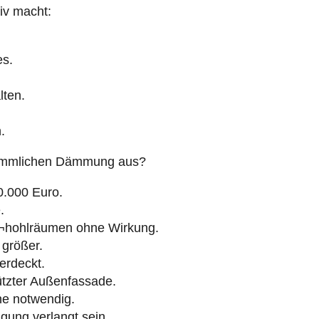
iv macht:
es.
lten.
.
erkömmlichen Dämmung aus?
0.000 Euro.
.
¬hohlräumen ohne Wirkung.
größer.
erdeckt.
ützter Außenfassade.
hne notwendig.
gung verlangt sein.