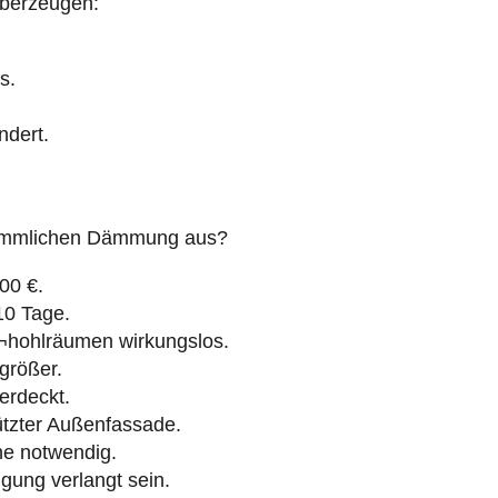
s.
ndert.
erkömmlichen Dämmung aus?
00 €.
 10 Tage.
¬hohlräumen wirkungslos.
rößer.
erdeckt.
ützter Außenfassade.
hne notwendig.
gung verlangt sein.