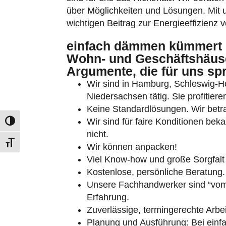
wichtigen Beitrag zur Energieeffizienz
einfach dämmen kümmert 
Wohn- und Geschäftshäuse
Argumente, die für uns sp
Wir sind in Hamburg, Schleswig-
Umschalten auf hohe Kontraste
Niedersachsen tätig. Sie profitie
Keine Standardlösungen. Wir betra
Schrift vergrößern
Wir sind für faire Konditionen bek
nicht.
Wir können anpacken!
Viel Know-how und große Sorgfalt 
Kostenlose, persönliche Beratung.
Unsere Fachhandwerker sind “vom 
Erfahrung.
Zuverlässige, termingerechte Arbei
Planung und Ausführung: Bei ein