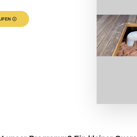
UFEN
t unser Programm? Ein kleiner Quers