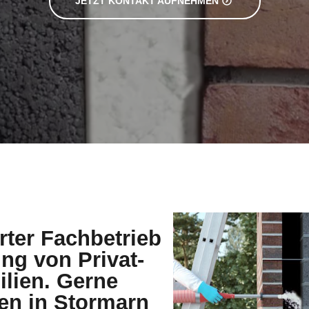
erter Fachbetrieb
g von Privat-
lien. Gerne
den in Stormarn