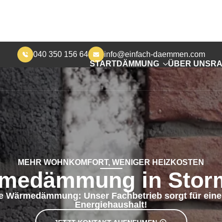
040 350 156 64
info@einfach-daemmen.com
START
DÄMMUNG
ÜBER UNS
RA
MEHR WOHNKOMFORT, WENIGER HEIZKOSTEN
medämmung in Stor
ge Wärmedämmung: Unser Fachbetrieb sorgt für eine
Energiehaushalt!
JETZT KONTAKT AUFNEHMEN