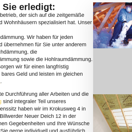
betrieb, der sich auf die zeitgemäße
Wohnhäusern spezialisiert hat. Unser
asdämmung. Wir haben für jeden
nd übernehmen für Sie unter anderem
chdämmung, die
dämmung sowie die Hohlraumdämmung.
gen wir für einen langfristig
bares Geld und leisten im gleichen
z
.
te Durchführung aller Arbeiten und die
g
sind integraler Teil unseres
enssitz haben wir im Krokusweg 4 in
 Billwerder Neuer Deich 12 in der
chen Gegebenheiten und Ihre Wünsche
Sie gerne individuell und ausführlich
serer Arbeit leisten wir einen