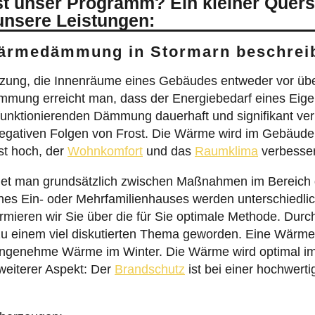
unsere Leistungen:
 Wärmedämmung in Stormarn beschrei
zung, die Innenräume eines Gebäudes entweder vor üb
mmung erreicht man, dass der Energiebedarf eines Eigen
 funktionierenden Dämmung dauerhaft und signifikant verr
ativen Folgen von Frost. Die Wärme wird im Gebäude b
st hoch, der
Wohnkomfort
und das
Raumklima
verbesser
t man grundsätzlich zwischen Maßnahmen im Bereich d
s Ein- oder Mehrfamilienhauses werden unterschiedlich
eren wir Sie über die für Sie optimale Methode. Durch 
u einem viel diskutierten Thema geworden. Eine Wärm
ngenehme Wärme im Winter. Die Wärme wird optimal im
weiterer Aspekt: Der
Brandschutz
ist bei einer hochwert
überzeugen: