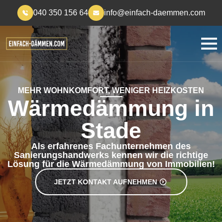
040 350 156 64
info@einfach-daemmen.com
MEHR WOHNKOMFORT, WENIGER HEIZKOSTEN
Wärmedämmung in
Stade
Als erfahrenes Fachunternehmen des
Sanierungshandwerks kennen wir die richtige
Lösung für die Wärmedämmung von Immobilien!
JETZT KONTAKT AUFNEHMEN