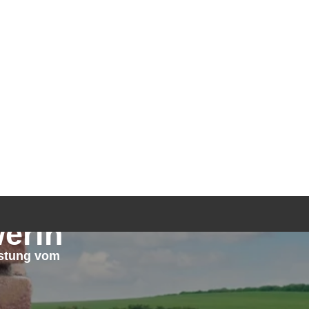
TGEBER
KONTAKT
ANFRAGE
erin
stung vom