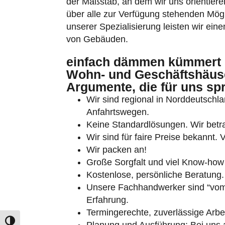
der Maßstab, an dem wir uns orientieren
über alle zur Verfügung stehenden Mög
unserer Spezialisierung leisten wir eine
von Gebäuden.
einfach dämmen kümmert 
Wohn- und Geschäftshäuse
Umschalten auf hohe Kontraste
Argumente, die für uns sp
Wir sind regional in Norddeutschlan
Schrift vergrößern
Anfahrtswegen.
Keine Standardlösungen. Wir betra
Wir sind für faire Preise bekannt.
Wir packen an!
Große Sorgfalt und viel Know-how 
Kostenlose, persönliche Beratung.
Unsere Fachhandwerker sind “vom 
Erfahrung.
Termingerechte, zuverlässige Arbei