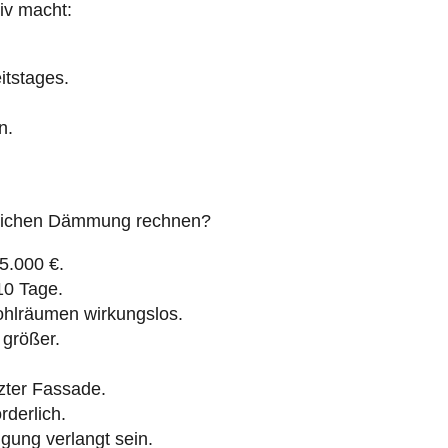
iv macht:
itstages.
n.
lichen Dämmung rechnen?
25.000 €.
 10 Tage.
lräumen wirkungslos.
größer.
zter Fassade.
rderlich.
gung verlangt sein.