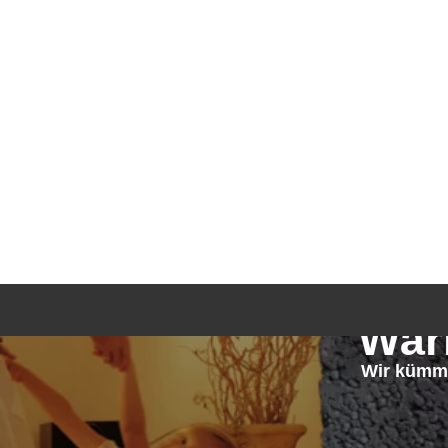
Wär
Wir kümm