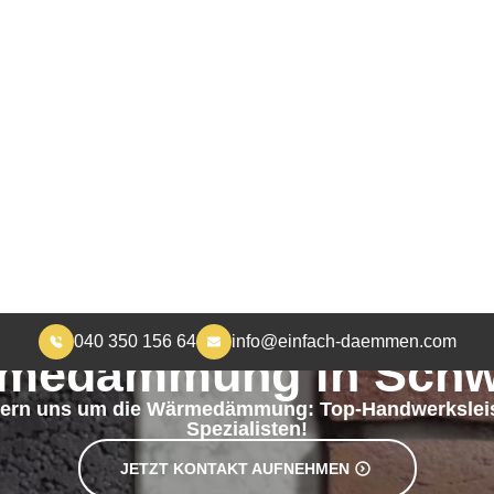
040 350 156 64
info@einfach-daemmen.com
START
DÄMMUNG
ÜBER UNS
RA
MEHR WOHNKOMFORT, WENIGER HEIZKOSTEN
medämmung in Schw
ern uns um die Wärmedämmung: Top-Handwerkslei
Spezialisten!
JETZT KONTAKT AUFNEHMEN