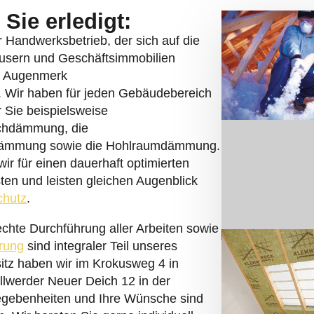
Sie erledigt:
er Handwerksbetrieb, der sich auf die
sern und Geschäftsimmobilien
es Augenmerk
. Wir haben für jeden Gebäudebereich
 Sie beispielsweise
chdämmung, die
dämmung sowie die Hohlraumdämmung.
r für einen dauerhaft optimierten
en und leisten gleichen Augenblick
chutz
.
chte Durchführung aller Arbeiten sowie
rung
sind integraler Teil unseres
itz haben wir im Krokusweg 4 in
illwerder Neuer Deich 12 in der
egebenheiten und Ihre Wünsche sind