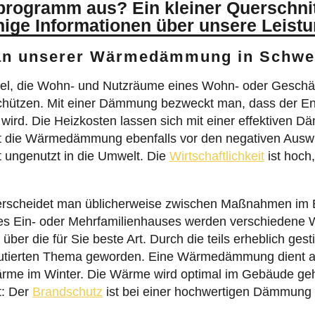
programm aus? Ein kleiner Querschni
nige Informationen über unsere Leist
 an unserer Wärmedämmung in Schwe
l, die Wohn- und Nutzräume eines Wohn- oder Geschäf
hützen. Mit einer Dämmung bezweckt man, dass der En
ird. Die Heizkosten lassen sich mit einer effektiven 
tzt die Wärmedämmung ebenfalls vor den negativen Ausw
t ungenutzt in die Umwelt. Die
Wirtschaftlichkeit
ist hoch
scheidet man üblicherweise zwischen Maßnahmen im Be
es Ein- oder Mehrfamilienhauses werden verschiedene
über die für Sie beste Art. Durch die teils erheblich ges
tierten Thema geworden. Eine Wärmedämmung dient a
rme im Winter. Die Wärme wird optimal im Gebäude gehal
t: Der
Brandschutz
ist bei einer hochwertigen Dämmung 