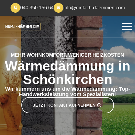
040 350 156 64
info@einfach-daemmen.com
MEHR WOHNKOMFORT, WENIGER HEIZKOSTEN
Wärmedämmung in
Schönkirchen
Wir kümmern uns um die Wärmedämmung: Top-
Handwerksleistung vom Spezialisten!
JETZT KONTAKT AUFNEHMEN