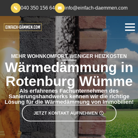
040 350 156 64
info@einfach-daemmen.com
MEHR WOHNKOMFORT, WENIGER HEIZKOSTEN
Wärmedämmung in
Rotenburg Wümme
Als erfahrenes Fachunternehmen des
Sanierungshandwerks kennen wir die richtige
Lösung für die Wärmedämmung von Immobilien!
JETZT KONTAKT AUFNEHMEN