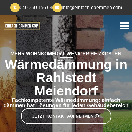
040 350 156 64
info@einfach-daemmen.com
MEHR WOHNKOMFORT, WENIGER HEIZKOSTEN
Wärmedämmung in
Rahlstedt
Meiendorf
Fachkompetente Wärmedämmung: einfach
dämmen hat Lösungen für jeden Gebäudebereich
JETZT KONTAKT AUFNEHMEN