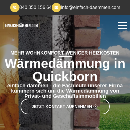
040 350 156 64
info@einfach-daemmen.com
MEHR WOHNKOMFORT, WENIGER HEIZKOSTEN
Wärmedämmung in
Quickborn
einfach dämmen - die Fachleute unserer Firma
kümmern sich um die Wärmedämmung von
Privat- und Geschäftsimmobilien
JETZT KONTAKT AUFNEHMEN