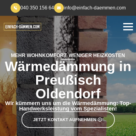
040 350 156 64
info@einfach-daemmen.com
MEHR WOHNKOMFORT, WENIGER HEIZKOSTEN
Wärmedämmung in
Preußisch
Oldendorf
Wir kümmern uns um die Wärmedämmung: Top-
Handwerksleistung vom Spezialisten!
JETZT KONTAKT AUFNEHMEN