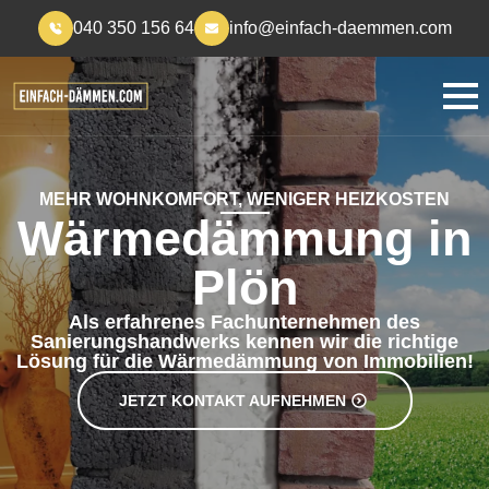
040 350 156 64
info@einfach-daemmen.com
MEHR WOHNKOMFORT, WENIGER HEIZKOSTEN
Wärmedämmung in
Plön
Als erfahrenes Fachunternehmen des
Sanierungshandwerks kennen wir die richtige
Lösung für die Wärmedämmung von Immobilien!
JETZT KONTAKT AUFNEHMEN