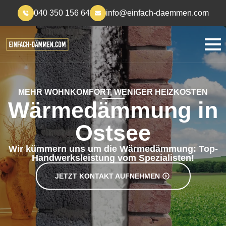
040 350 156 64
info@einfach-daemmen.com
MEHR WOHNKOMFORT, WENIGER HEIZKOSTEN
Wärmedämmung in
Ostsee
Wir kümmern uns um die Wärmedämmung: Top-
Handwerksleistung vom Spezialisten!
JETZT KONTAKT AUFNEHMEN