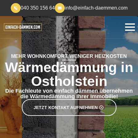
040 350 156 64
info@einfach-daemmen.com
MEHR WOHNKOMFORT, WENIGER HEIZKOSTEN
Wärmedämmung in
Ostholstein
Die Fachleute von einfach dämmen übernehmen
die Wärmedämmung Ihrer Immobilie!
JETZT KONTAKT AUFNEHMEN