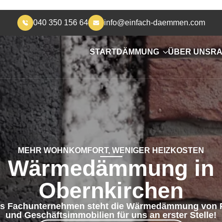
040 350 156 64
info@einfach-daemmen.com
START
DÄMMUNG
ÜBER UNS
RA
MEHR WOHNKOMFORT, WENIGER HEIZKOSTEN
Wärmedämmung in
Obernkirchen
es Fachunternehmen steht die Wärmedämmung von 
und Geschäftsimmobilien für uns an erster Stelle!