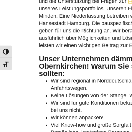
und die Unterstützung bei Fragen zur
F
unseres Leistungsportfolios. Unseren F
Minden. Eine Niederlassung betreiben w
Hansestadt Hamburg. Die bauspezifis
geben für uns die Richtung an. Wir bera
ausführlich über Möglichkeiten und Lös
leisten wir einen wichtigen Beitrag zur
Umschalten auf hohe Kontraste
Unser Unternehmen dämm
Schrift vergrößern
Obernkirchen! Warum Sie s
sollten:
Wir sind regional in Norddeutschlan
Anfahrtswegen.
Keine Lösungen von der Stange. Wi
Wir sind für gute Konditionen beka
bei uns nicht.
Wir können anpacken!
Viel Know-how und große Sorgfalt 