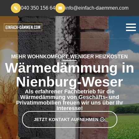
040 350 156 64
info@einfach-daemmen.com
MEHR WOHNKOMFORT, WENIGER HEIZKOSTEN
Wärmedämmung in
Nienburg-Weser
Als erfahrener Fachbetrieb für die
Wärmedämmung von Geschäfts- und
Privatimmobilien freuen wir uns über Ihr
Interesse!
JETZT KONTAKT AUFNEHMEN