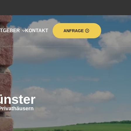
TGEBER
KONTAKT
ANFRAGE
nster
Privathäusern