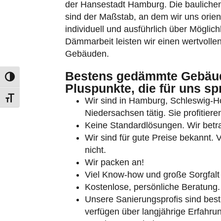
der Hansestadt Hamburg. Die baulich
sind der Maßstab, an dem wir uns orient
individuell und ausführlich über Möglic
Dämmarbeit leisten wir einen wertvollen
Gebäuden.
Bestens gedämmte Gebäud
Umschalten auf hohe Kontraste
Pluspunkte, die für uns sp
Schrift vergrößern
Wir sind in Hamburg, Schleswig-
Niedersachsen tätig. Sie profitie
Keine Standardlösungen. Wir betrac
Wir sind für gute Preise bekannt. 
nicht.
Wir packen an!
Viel Know-how und große Sorgfalt
Kostenlose, persönliche Beratung.
Unsere Sanierungsprofis sind beste
verfügen über langjährige Erfahru