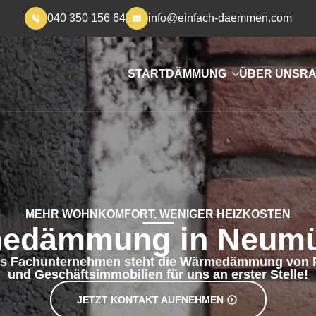
040 350 156 64
info@einfach-daemmen.com
START
DÄMMUNG
ÜBER UNS
RA
MEHR WOHNKOMFORT, WENIGER HEIZKOSTEN
edämmung in Neumü
es Fachunternehmen steht die Wärmedämmung von 
und Geschäftsimmobilien für uns an erster Stelle!
JETZT KONTAKT AUFNEHMEN