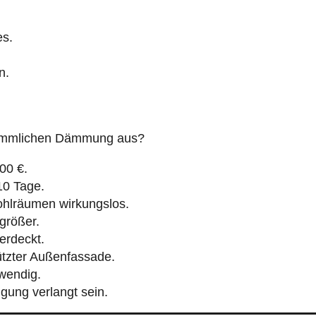
es.
n.
erkömmlichen Dämmung aus?
00 €.
 10 Tage.
lräumen wirkungslos.
rößer.
erdeckt.
ützter Außenfassade.
twendig.
gung verlangt sein.