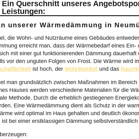
 Ein Querschnitt unseres Angebotspor
 Leistungen:
 an unserer Wärmedämmung in Neum
l, die Wohn- und Nutzräume eines Gebäudes entweder 
ämmung erreicht man, dass der Wärmebedarf eines Ein- 
sich mit einer gut funktionierenden Dämmung dauerhaft un
s vor den unguten Folgen von Frost. Die Wärme wird i
schaftlichkeit
ist hoch, der
Wohnkomfort
und das
Raumk
t man grundsätzlich zwischen Maßnahmen im Bereich d
es Hauses werden verschiedene Materialien für die 
timale Methode. Durch die erheblich gestiegenen Energi
rden. Eine Wärmedämmung dient als Schutz in der warme
me wird optimal im Haus gehalten und deutlich ökonomi
z
ist bei einer erstklassigen Dämmung selbstverständlic
überzeugen: