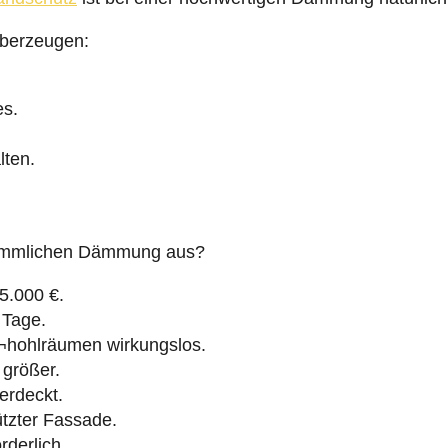
überzeugen:
es.
lten.
erkömmlichen Dämmung aus?
25.000 €.
0 Tage.
¬hohlräumen wirkungslos.
größer.
erdeckt.
tzter Fassade.
rderlich.
gung verlangt sein.