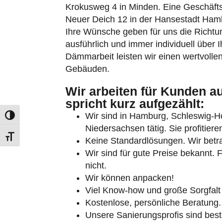
Neuer Deich 12 in der Hansestadt Ham
Ihre Wünsche geben für uns die Richtun
ausführlich und immer individuell über I
Dämmarbeit leisten wir einen wertvollen
Gebäuden.
Wir arbeiten für Kunden a
Umschalten auf hohe Kontraste
spricht kurz aufgezählt:
Schrift vergrößern
Wir sind in Hamburg, Schleswig-
Niedersachsen tätig. Sie profitier
Keine Standardlösungen. Wir betrac
Wir sind für gute Preise bekannt. 
nicht.
Wir können anpacken!
Viel Know-how und große Sorgfalt
Kostenlose, persönliche Beratung.
Unsere Sanierungsprofis sind beste
verfügen über langjährige Erfahru