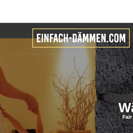
W
Fai