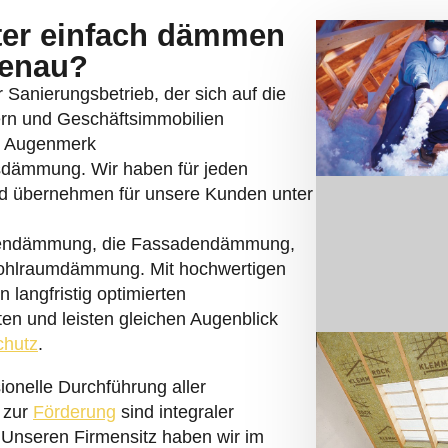
nter einfach dämmen
genau?
er Sanierungsbetrieb, der sich auf die
n und Geschäftsimmobilien
es Augenmerk
asdämmung. Wir haben für jeden
nd übernehmen für unsere Kunden unter
endämmung, die Fassadendämmung,
ohlraumdämmung. Mit hochwertigen
 langfristig optimierten
n und leisten gleichen Augenblick
chutz
.
ionelle Durchführung aller
 zur
Förderung
sind integraler
 Unseren Firmensitz haben wir im
telle betreiben wir am Billwerder