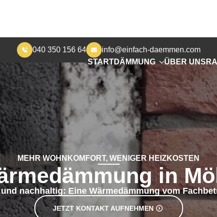
040 350 156 64
info@einfach-daemmen.com
START
DÄMMUNG
ÜBER UNS
RA
MEHR WOHNKOMFORT, WENIGER HEIZKOSTEN
ärmedämmung in Möl
r und nachhaltig: Eine Wärmedämmung vom Fachbetr
JETZT KONTAKT AUFNEHMEN