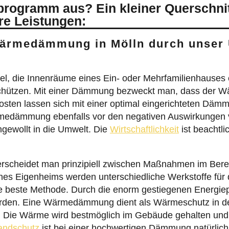
re Leistungen:
 Wärmedämmung in Mölln durch unser
l, die Innenräume eines Ein- oder Mehrfamilienhauses
chützen. Mit einer Dämmung bezweckt man, dass der W
kosten lassen sich mit einer optimal eingerichteten Dä
ärmedämmung ebenfalls vor den negativen Auswirkungen 
ngewollt in die Umwelt. Die
Wirtschaftlichkeit
ist beachtli
cheidet man prinzipiell zwischen Maßnahmen im Berei
es Eigenheims werden unterschiedliche Werkstoffe fü
Sie beste Methode. Durch die enorm gestiegenen Energi
rden. Eine Wärmedämmung dient als Wärmeschutz in der
Die Wärme wird bestmöglich im Gebäude gehalten und we
andschutz
ist bei einer hochwertigen Dämmung natürlic