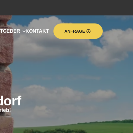
TGEBER
KONTAKT
ANFRAGE
orf
ieb!