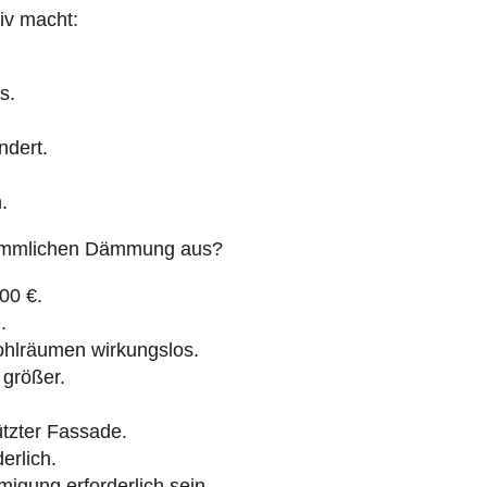
iv macht:
s.
ndert.
.
erkömmlichen Dämmung aus?
00 €.
.
lräumen wirkungslos.
größer.
tzter Fassade.
erlich.
migung erforderlich sein.