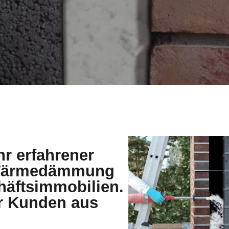
hr erfahrener
e Wärmedämmung
häftsimmobilien.
ür Kunden aus