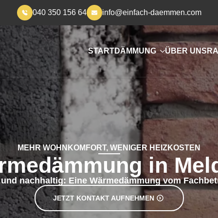
040 350 156 64
info@einfach-daemmen.com
START
DÄMMUNG
ÜBER UNS
RA
MEHR WOHNKOMFORT, WENIGER HEIZKOSTEN
rmedämmung in Meld
r und nachhaltig: Eine Wärmedämmung vom Fachbetr
JETZT KONTAKT AUFNEHMEN