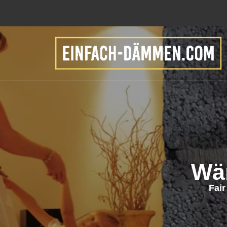
Wä
Fai