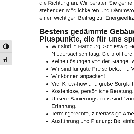
die Richtung an. Wir beraten Sie gerne 
stehenden Möglichkeiten und Dämmstoffa
einen wichtigen Beitrag zur Energieeff
Bestens gedämmte Gebäude
Pluspunkte, die für uns sp
Wir sind in Hamburg, Schleswig-
Umschalten auf hohe Kontraste
Niedersachsen tätig. Sie profitie
Schrift vergrößern
Keine Lösungen von der Stange. Wi
Wir sind für gute Preise bekannt. 
Wir können anpacken!
Viel Know-how und große Sorgfalt
Kostenlose, persönliche Beratung.
Unsere Sanierungsprofis sind “vom
Erfahrung.
Termingerechte, zuverlässige Arbei
Ausführung und Planung: Bei ein