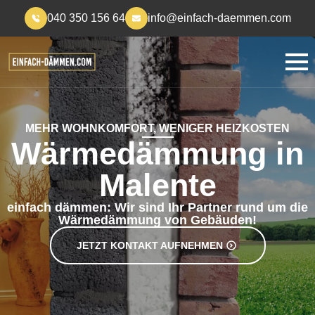
040 350 156 64
info@einfach-daemmen.com
MEHR WOHNKOMFORT, WENIGER HEIZKOSTEN
Wärmedämmung in
Malente
einfach dämmen: Wir sind Ihr Partner rund um die
Wärmedämmung von Gebäuden!
JETZT KONTAKT AUFNEHMEN