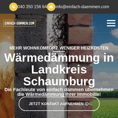
040 350 156 64
info@einfach-daemmen.com
MEHR WOHNKOMFORT, WENIGER HEIZKOSTEN
Wärmedämmung in
Landkreis
Schaumburg
Die Fachleute von einfach dämmen übernehmen
die Wärmedämmung Ihrer Immobilie!
JETZT KONTAKT AUFNEHMEN