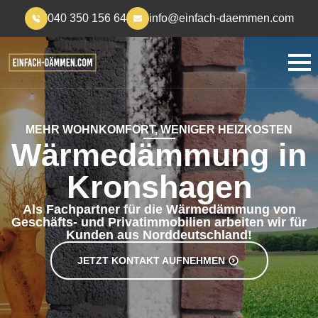
040 350 156 64
info@einfach-daemmen.com
MEHR WOHNKOMFORT, WENIGER HEIZKOSTEN
Wärmedämmung in
Kronshagen
Als Fachpartner für die Wärmedämmung von
Geschäfts- und Privatimmobilien arbeiten wir für
Kunden aus Norddeutschland!
JETZT KONTAKT AUFNEHMEN