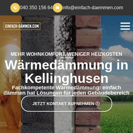
040 350 156 64
info@einfach-daemmen.com
MEHR WOHNKOMFORT, WENIGER HEIZKOSTEN
Wärmedämmung in
Kellinghusen
Fachkompetente Wärmedämmung: einfach
dämmen hat Lösungen für jeden Gebäudebereich
JETZT KONTAKT AUFNEHMEN