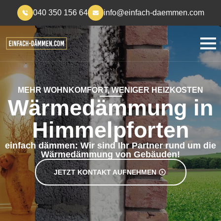
040 350 156 64
info@einfach-daemmen.com
MEHR WOHNKOMFORT, WENIGER HEIZKOSTEN
Wärmedämmung in
Himmelpforten
einfach dämmen: Wir sind Ihr Partner rund um die
Wärmedämmung von Gebäuden!
JETZT KONTAKT AUFNEHMEN