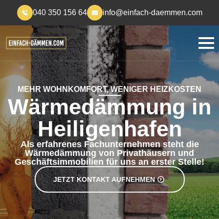
040 350 156 64
info@einfach-daemmen.com
MEHR WOHNKOMFORT, WENIGER HEIZKOSTEN
Wärmedämmung in
Heiligenhafen
Als erfahrenes Fachunternehmen steht die
Wärmedämmung von Privathäusern und
Geschäftsimmobilien für uns an erster Stelle!
JETZT KONTAKT AUFNEHMEN