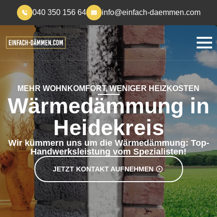
040 350 156 64
info@einfach-daemmen.com
MEHR WOHNKOMFORT, WENIGER HEIZKOSTEN
Wärmedämmung in
Heidekreis
Wir kümmern uns um die Wärmedämmung: Top-
Handwerksleistung vom Spezialisten!
JETZT KONTAKT AUFNEHMEN