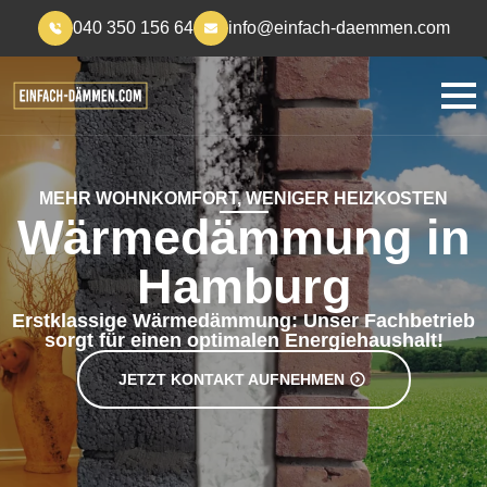
040 350 156 64
info@einfach-daemmen.com
MEHR WOHNKOMFORT, WENIGER HEIZKOSTEN
Wärmedämmung in
Hamburg
Erstklassige Wärmedämmung: Unser Fachbetrieb
sorgt für einen optimalen Energiehaushalt!
JETZT KONTAKT AUFNEHMEN