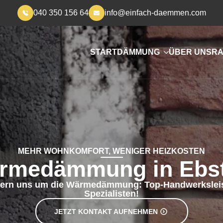
040 350 156 64
info@einfach-daemmen.com
START
DÄMMUNG
ÜBER UNS
RA
MEHR WOHNKOMFORT, WENIGER HEIZKOSTEN
rmedämmung in Ebst
ern uns um die Wärmedämmung: Top-Handwerkslei
Spezialisten!
JETZT KONTAKT AUFNEHMEN