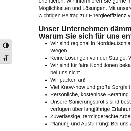
orientieren. Wir informieren Sie gerne i
Möglichkeiten und Lösungen. Mit unserer
wichtigen Beitrag zur Energieeffizienz
Unser Unternehmen dämmt
Warum Sie sich für uns en
Wir sind regional in Norddeutschlan
Umschalten auf hohe Kontraste
Wegen.
Keine Lösungen von der Stange. Wi
Schrift vergrößern
Wir sind für faire Konditionen bek
bei uns nicht.
Wir packen an!
Viel Know-how und große Sorgfalt
Persönliche, kostenlose Beratung.
Unsere Sanierungsprofis sind beste
verfügen über langjährige Erfahru
Zuverlässige, termingerechte Arbei
Planung und Ausführung: Bei uns 