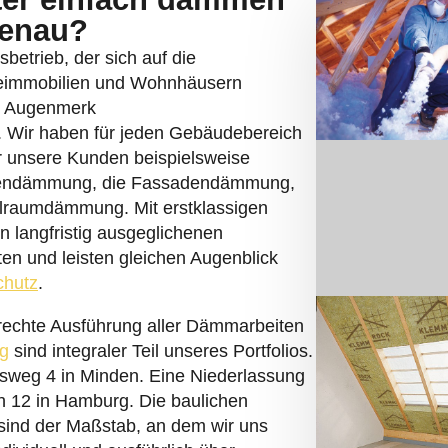
genau?
betrieb, der sich auf die
eimmobilien und Wohnhäusern
es Augenmerk
. Wir haben für jeden Gebäudebereich
r unsere Kunden beispielsweise
endämmung, die Fassadendämmung,
lraumdämmung. Mit erstklassigen
n langfristig ausgeglichenen
n und leisten gleichen Augenblick
chutz
.
erechte Ausführung aller Dämmarbeiten
g
sind integraler Teil unseres Portfolios.
sweg 4 in Minden. Eine Niederlassung
h 12 in Hamburg. Die baulichen
sind der Maßstab, an dem wir uns