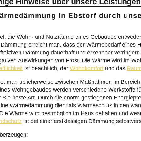
nige Hinweise über unsere Leistungen
Wärmedämmung in Ebstorf durch uns
el, die Wohn- und Nutzräume eines Gebäudes entwede
r Dämmung erreicht man, dass der Wärmebedarf eines Ha
effektiven Dämmung dauerhaft und erkennbar verringern.
iven Auswirkungen von Frost. Die Wärme wird im Wohn
ftlichkeit
ist beachtlich, der
Wohnkomfort
und das
Raum
t man üblicherweise zwischen Maßnahmen im Bereich 
ines Wohngebäudes werden verschiedene Werkstoffe 
für Sie beste Art. Durch die enorm gestiegenen Energie
 Eine Wärmedämmung dient als Wärmeschutz in den war
 Die Wärme wird bestmöglich im Haus gehalten und wese
ndschutz
ist bei einer erstklassigen Dämmung selbstver
überzeugen: