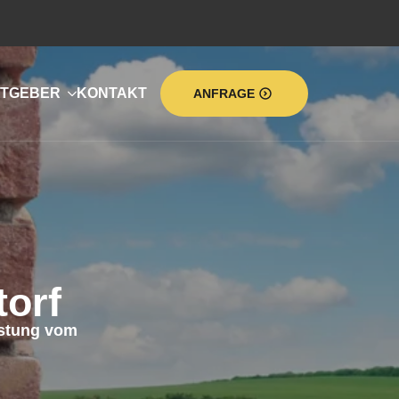
TGEBER
KONTAKT
ANFRAGE
orf
stung vom