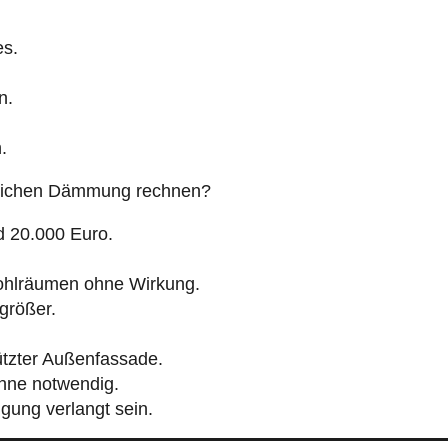
es.
n.
.
lichen Dämmung rechnen?
d 20.000 Euro.
hlräumen ohne Wirkung.
rößer.
ützter Außenfassade.
ühne notwendig.
gung verlangt sein.