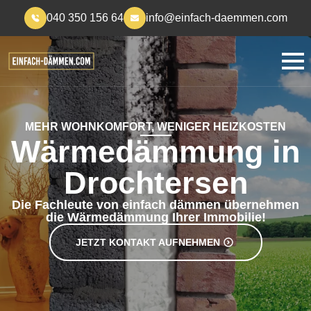
040 350 156 64
info@einfach-daemmen.com
MEHR WOHNKOMFORT, WENIGER HEIZKOSTEN
Wärmedämmung in
Drochtersen
Die Fachleute von einfach dämmen übernehmen
die Wärmedämmung Ihrer Immobilie!
JETZT KONTAKT AUFNEHMEN