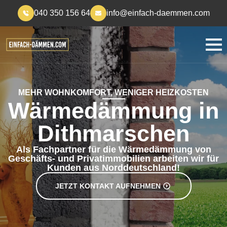
040 350 156 64
info@einfach-daemmen.com
MEHR WOHNKOMFORT, WENIGER HEIZKOSTEN
Wärmedämmung in
Dithmarschen
Als Fachpartner für die Wärmedämmung von
Geschäfts- und Privatimmobilien arbeiten wir für
Kunden aus Norddeutschland!
JETZT KONTAKT AUFNEHMEN