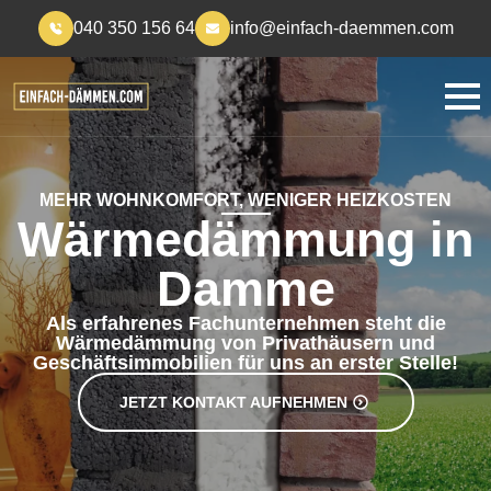
040 350 156 64
info@einfach-daemmen.com
MEHR WOHNKOMFORT, WENIGER HEIZKOSTEN
Wärmedämmung in
Damme
Als erfahrenes Fachunternehmen steht die
Wärmedämmung von Privathäusern und
Geschäftsimmobilien für uns an erster Stelle!
JETZT KONTAKT AUFNEHMEN