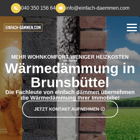
040 350 156 64
info@einfach-daemmen.com
MEHR WOHNKOMFORT, WENIGER HEIZKOSTEN
Wärmedämmung in
Brunsbüttel
Die Fachleute von einfach dämmen übernehmen
die Wärmedämmung Ihrer Immobilie!
JETZT KONTAKT AUFNEHMEN