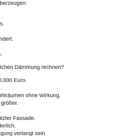
überzeugen:
s.
ndert.
.
lichen Dämmung rechnen?
0.000 Euro.
.
hlräumen ohne Wirkung.
größer.
tzter Fassade.
erlich.
gung verlangt sein.