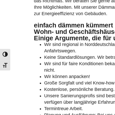
das Richtmaß. Wir beraten Sie gerne au
Ihre Möglichkeiten. Mit unserer Dämmarb
zur Energieeffizienz von Gebäuden.
einfach dämmen kümmert 
Wohn- und Geschäftshäuse
Einige Argumente, die für
Umschalten auf hohe Kontraste
Wir sind regional in Norddeutschlan
Anfahrtswegen.
Schrift vergrößern
Keine Standardlösungen. Wir betra
Wir sind für faire Konditionen bek
nicht.
Wir können anpacken!
Große Sorgfalt und viel Know-how 
Kostenlose, persönliche Beratung.
Unsere Sanierungsprofis sind beste
verfügen über langjährige Erfahru
Termintreue Arbeit.