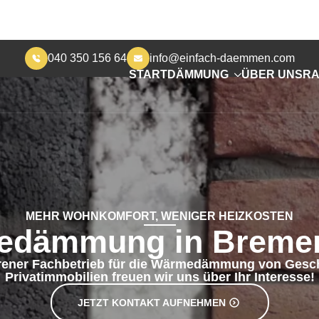
040 350 156 64
info@einfach-daemmen.com
START
DÄMMUNG
ÜBER UNS
RA
MEHR WOHNKOMFORT, WENIGER HEIZKOSTEN
edämmung in Bremer
hrener Fachbetrieb für die Wärmedämmung von Gesch
Privatimmobilien freuen wir uns über Ihr Interesse!
JETZT KONTAKT AUFNEHMEN