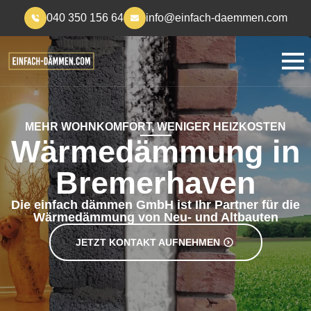
040 350 156 64
info@einfach-daemmen.com
MEHR WOHNKOMFORT, WENIGER HEIZKOSTEN
Wärmedämmung in
Bremerhaven
Die einfach dämmen GmbH ist Ihr Partner für die
Wärmedämmung von Neu- und Altbauten
JETZT KONTAKT AUFNEHMEN