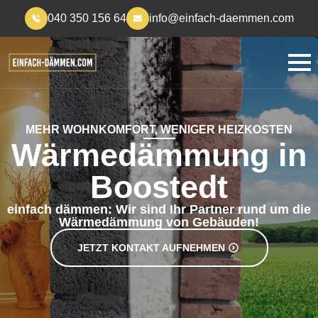
040 350 156 64
info@einfach-daemmen.com
MEHR WOHNKOMFORT, WENIGER HEIZKOSTEN
Wärmedämmung in
Boostedt
einfach dämmen: Wir sind Ihr Partner rund um die
Wärmedämmung von Gebäuden!
JETZT KONTAKT AUFNEHMEN