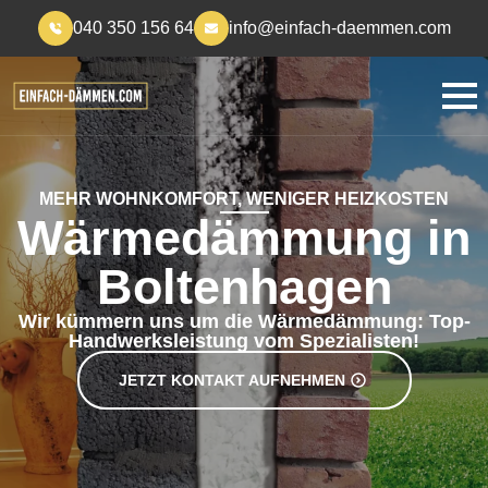
040 350 156 64
info@einfach-daemmen.com
MEHR WOHNKOMFORT, WENIGER HEIZKOSTEN
Wärmedämmung in
Boltenhagen
Wir kümmern uns um die Wärmedämmung: Top-
Handwerksleistung vom Spezialisten!
JETZT KONTAKT AUFNEHMEN