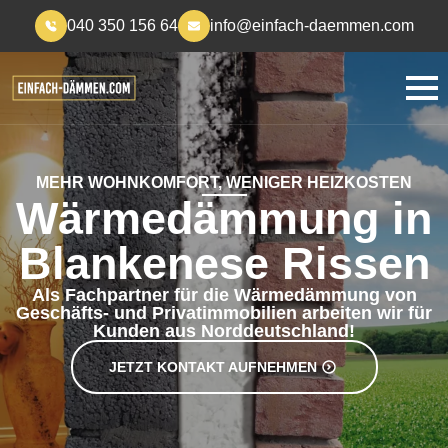
040 350 156 64
info@einfach-daemmen.com
MEHR WOHNKOMFORT, WENIGER HEIZKOSTEN
Wärmedämmung in
Blankenese Rissen
Als Fachpartner für die Wärmedämmung von
Geschäfts- und Privatimmobilien arbeiten wir für
Kunden aus Norddeutschland!
JETZT KONTAKT AUFNEHMEN