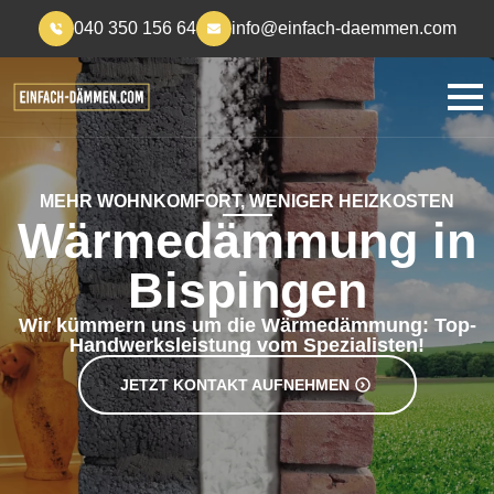
040 350 156 64
info@einfach-daemmen.com
MEHR WOHNKOMFORT, WENIGER HEIZKOSTEN
Wärmedämmung in
Bispingen
Wir kümmern uns um die Wärmedämmung: Top-
Handwerksleistung vom Spezialisten!
JETZT KONTAKT AUFNEHMEN