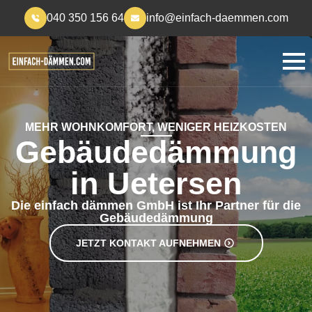
040 350 156 64
info@einfach-daemmen.com
MEHR WOHNKOMFORT, WENIGER HEIZKOSTEN
Gebäudedämmung
in Uetersen
Die einfach dämmen GmbH ist Ihr Partner für die
Gebäudedämmung
JETZT KONTAKT AUFNEHMEN