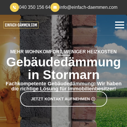
040 350 156 64
info@einfach-daemmen.com
MEHR WOHNKOMFORT, WENIGER HEIZKOSTEN
Gebäudedämmung
in Stormarn
Fachkompetente Gebäudedämmung: Wir haben
die richtige Lösung für Immobilienbesitzer!
JETZT KONTAKT AUFNEHMEN