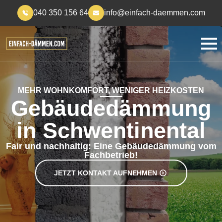
040 350 156 64
info@einfach-daemmen.com
MEHR WOHNKOMFORT, WENIGER HEIZKOSTEN
Gebäudedämmung
in Schwentinental
Fair und nachhaltig: Eine Gebäudedämmung vom
Fachbetrieb!
JETZT KONTAKT AUFNEHMEN