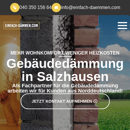
040 350 156 64
info@einfach-daemmen.com
MEHR WOHNKOMFORT, WENIGER HEIZKOSTEN
Gebäudedämmung
in Salzhausen
Als Fachpartner für die Gebäudedämmung
arbeiten wir für Kunden aus Norddeutschland!
JETZT KONTAKT AUFNEHMEN